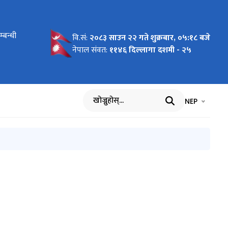
्बन्धी
वि.सं:
२०८३ साउन २२ गते शुक्रबार, ०५:१८ बजे
नेपाल संवत:
११४६ दिल्लागा दशमी - २५
भाषा चयन गर्नुह
भाषा प
NEP
खोज्नुहोस्