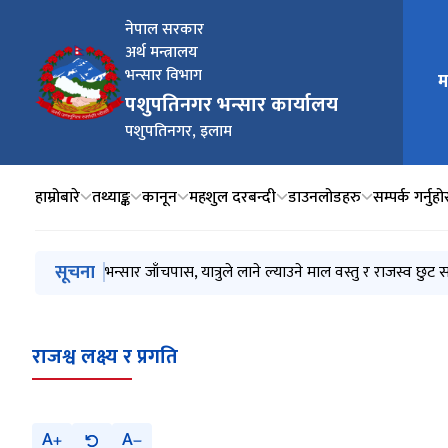
नेपाल सरकार
अर्थ मन्त्रालय
मुख्य न
भन्सार विभाग
म
पशुपतिनगर भन्सार कार्यालय
पशुपतिनगर, इलाम
हाम्रोबारे
तथ्याङ्क
कानून
महशुल दरबन्दी
डाउनलोडहरु
सम्पर्क गर्नुहो
मुख्य नेभिगेसनमा जानुहोस्
सूचना
भन्सार जाँचपास, यात्रुले लाने ल्याउने माल वस्तु र राजस्व छुट 
राजश्व लक्ष्य र प्रगति
A
A