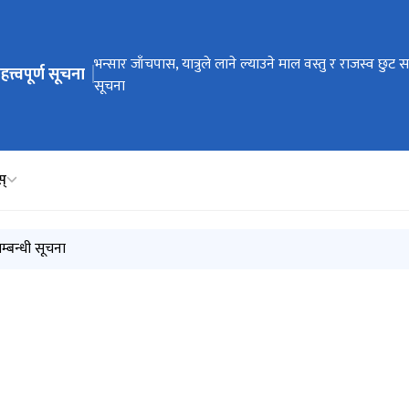
ेभिगेसनमा जानुहोस्
भन्सार जाँचपास, यात्रुले लाने ल्याउने माल वस्तु र राजस्व छुट सम
हत्त्वपूर्ण सूचना
सूचना
स्
सम्बन्धी सूचना