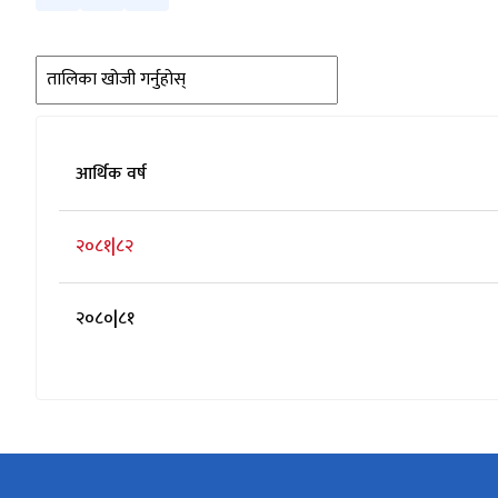
आर्थिक वर्ष
२०८१|८२
२०८०|८१