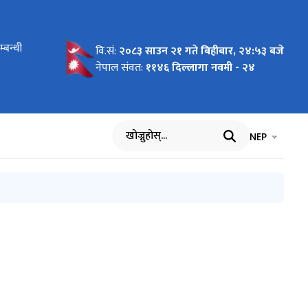
्बन्धी
वि.सं:
२०८३ साउन २१ गते बिहीबार, २४:५३ बजे
नेपाल संवत:
११४६ दिल्लागा नवमी - २४
भाषा चयन गर्नुह
भाषा प
NEP
खोज्नुहोस्