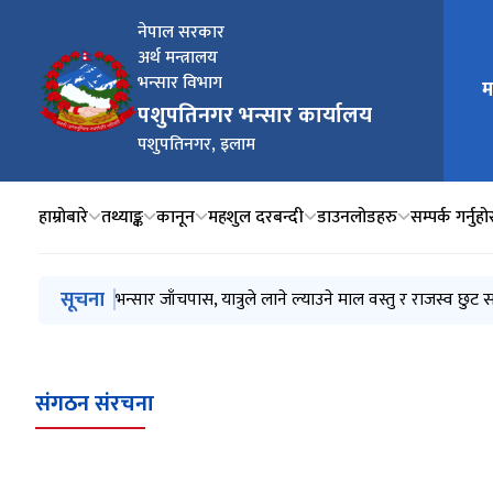
नेपाल सरकार
अर्थ मन्त्रालय
मुख्य न
भन्सार विभाग
म
पशुपतिनगर भन्सार कार्यालय
पशुपतिनगर, इलाम
हाम्रोबारे
तथ्याङ्क
कानून
महशुल दरबन्दी
डाउनलोडहरु
सम्पर्क गर्नुहो
मुख्य नेभिगेसनमा जानुहोस्
सूचना
भन्सार जाँचपास, यात्रुले लाने ल्याउने माल वस्तु र राजस्व छुट 
संगठन संरचना