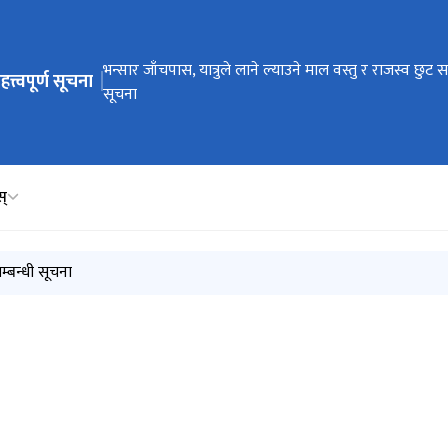
ेभिगेसनमा जानुहोस्
भन्सार जाँचपास, यात्रुले लाने ल्याउने माल वस्तु र राजस्व छुट सम
हत्त्वपूर्ण सूचना
सूचना
स्
सम्बन्धी सूचना