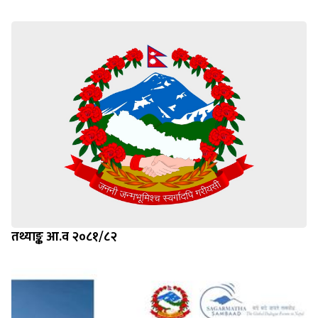
तथ्याङ्क आ.व २०८१/८२