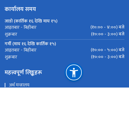
कार्यालय समय
जाडो (कार्तिक १६ देखि माघ १५)
(१०:०० - ४:००) बजे
आइतबार - बिहीबार
(१०:०० - ३:००) बजे
शुक्रबार
गर्मी (माघ १६ देखि कार्तिक १५)
(१०:०० - ५:००) बजे
आइतबार - बिहीबार
(१०:०० - ३:००) बजे
शुक्रबार
महत्त्वपूर्ण लिङ्कहरू
अर्थ मन्त्रालय
भन्सार विभाग
मेल चेक गर्नुहोस
इ - हाजिरी
राष्ट्रिय प्राकृतिक स्रोत तथा वित्त आयोग