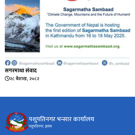
सगरमाथा संवाद
२८ बैशाख, २०८२
पशुपतिनगर भन्सार कार्यालय
पशुपतिनगर, इलाम