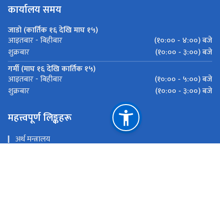
कार्यालय समय
जाडो (कार्तिक १६ देखि माघ १५)
(१०:०० - ४:००) बजे
आइतबार - बिहीबार
(१०:०० - ३:००) बजे
शुक्रबार
गर्मी (माघ १६ देखि कार्तिक १५)
(१०:०० - ५:००) बजे
आइतबार - बिहीबार
(१०:०० - ३:००) बजे
शुक्रबार
महत्त्वपूर्ण लिङ्कहरू
अर्थ मन्त्रालय
भन्सार विभाग
मेल चेक गर्नुहोस
इ - हाजिरी
राष्ट्रिय प्राकृतिक स्रोत तथा वित्त आयोग