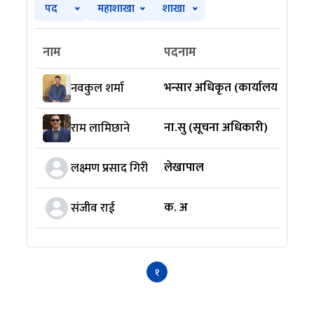
पद
महाशाखा
शाखा
नाम
पदनाम
भन्सार अधिकृत (कार्यालय प्रमुख)
नवकुल शर्मा
ना.सु (सूचना अधिकारी)
राम लामिछाने
लेखापाल
लक्ष्मण प्रसाद गिरी
क. अ
संजीव राई
१